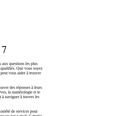
 7
s aux questions les plus
t qualifiés. Que vous soyez
 peut vous aider à trouver
rouver des réponses à leurs
êves, la numérologie et le
 à naviguer à travers les
variété de services pour
one ou par e-mail. Certains