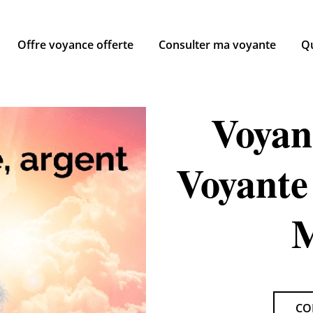
Offre voyance offerte
Consulter ma voyante
Qu
Voyant
Voyante
M
CO